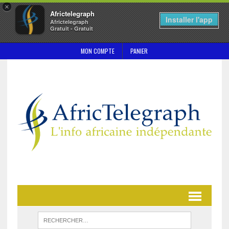
×
Africtelegraph
Installer l'app
Africtelegraph
Gratuit - Gratuit
MON COMPTE
PANIER