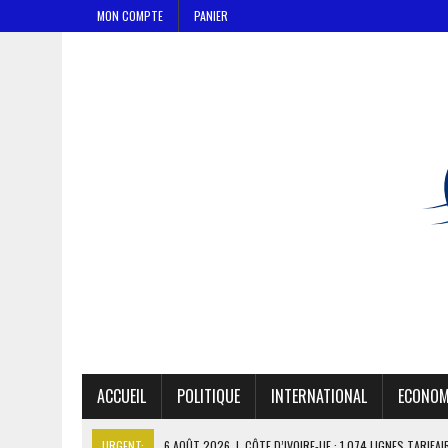
MON COMPTE
PANIER
ACCUEIL
POLITIQUE
INTERNATIONAL
ECONOM
URGENT:
6 AOÛT 2026
|
CÔTE D’IVOIRE-UE : 1 074 LIGNES TARIFA