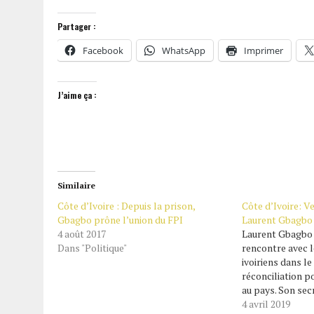
Partager :
Facebook
WhatsApp
Imprimer
J’aime ça :
Similaire
Côte d’Ivoire : Depuis la prison,
Côte d’Ivoire: V
Gbagbo prône l’union du FPI
Laurent Gbagbo 
4 août 2017
Laurent Gbagbo 
Dans "Politique"
rencontre avec l
ivoiriens dans le
réconciliation p
au pays. Son sec
parti a été instru
4 avril 2019