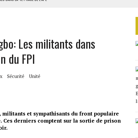
AU SÉNÉGAL
SUD DÉCROCHENT LEUR QUALIFICATION POUR LES QUARTS DE FINALE
LA FINALE AU MAROC
bo: Les militants dans
SOUTENIR DIOMAYE FAYE
ion du FPI
ix
Sécurité
Unité
, militants et sympathisants du front populaire
ié. Ces derniers comptent sur la sortie de prison
ir.