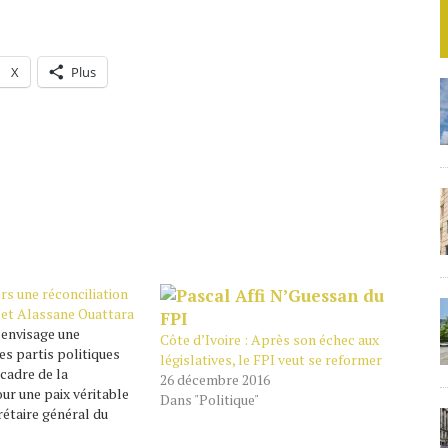
X
Plus
ers une réconciliation
et Alassane Ouattara
envisage une
Côte d’Ivoire : Après son échec aux
es partis politiques
législatives, le FPI veut se reformer
 cadre de la
26 décembre 2016
our une paix véritable
Dans "Politique"
rétaire général du
it d’écrire à tous les