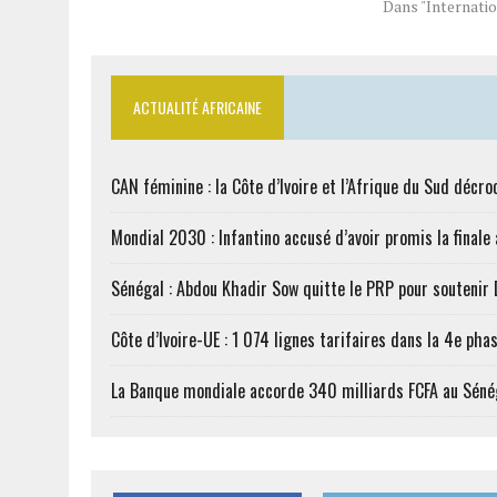
responsables de 
Dans "Internatio
guise de réconcil
Populaire Ivoiri
pour…
ACTUALITÉ AFRICAINE
CAN féminine : la Côte d’Ivoire et l’Afrique du Sud décroc
Mondial 2030 : Infantino accusé d’avoir promis la finale
Sénégal : Abdou Khadir Sow quitte le PRP pour soutenir
Côte d’Ivoire-UE : 1 074 lignes tarifaires dans la 4e phas
La Banque mondiale accorde 340 milliards FCFA au Séné