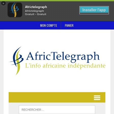
×
Africtelegraph
Installer l'app
Africtelegraph
Gratuit - Gratuit
MON COMPTE
PANIER