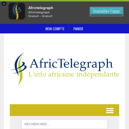
×
Africtelegraph
Installer l'app
Africtelegraph
Gratuit - Gratuit
MON COMPTE
PANIER