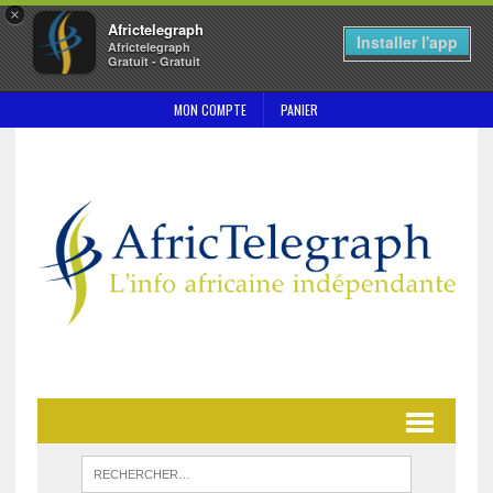
×
Africtelegraph
Installer l'app
Africtelegraph
Gratuit - Gratuit
MON COMPTE
PANIER