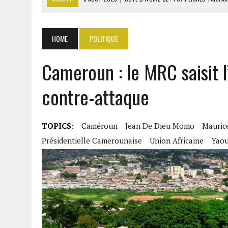
6 AOÛT 2026
|
LA BANQUE MONDIALE ACCORDE 340 MILLIARDS FCFA 
6 AOÛT 2026
|
CAN FÉMININE : LA CÔTE D’IVOIRE ET L’AFRIQUE DU 
HOME
POLITIQUE
6 AOÛT 2026
|
MONDIAL 2030 : INFANTINO ACCUSÉ D’AVOIR PROMIS 
Cameroun : le MRC saisit 
6 AOÛT 2026
|
SÉNÉGAL : ABDOU KHADIR SOW QUITTE LE PRP POUR 
contre-attaque
TOPICS:
Caméroun
Jean De Dieu Momo
Mauric
Présidentielle Camerounaise
Union Africaine
Yao