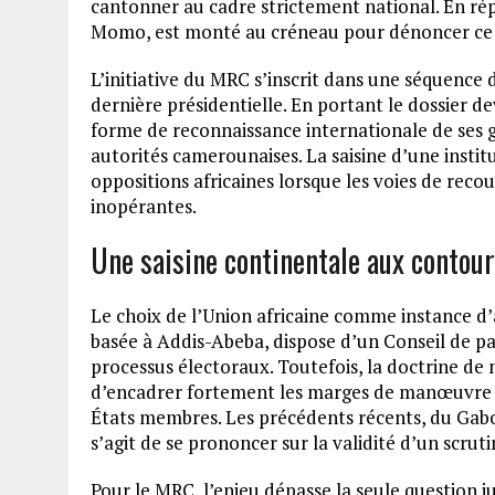
cantonner au cadre strictement national. En répo
Momo, est monté au créneau pour dénoncer ce qu
L’initiative du MRC s’inscrit dans une séquence d
dernière présidentielle. En portant le dossier d
forme de reconnaissance internationale de ses gr
autorités camerounaises. La saisine d’une instit
oppositions africaines lorsque les voies de reco
inopérantes.
Une saisine continentale aux contour
Le choix de l’Union africaine comme instance d’a
basée à Addis-Abeba, dispose d’un Conseil de pai
processus électoraux. Toutefois, la doctrine de 
d’encadrer fortement les marges de manœuvre de
États membres. Les précédents récents, du Gabo
s’agit de se prononcer sur la validité d’un scrut
Pour le MRC, l’enjeu dépasse la seule question jur