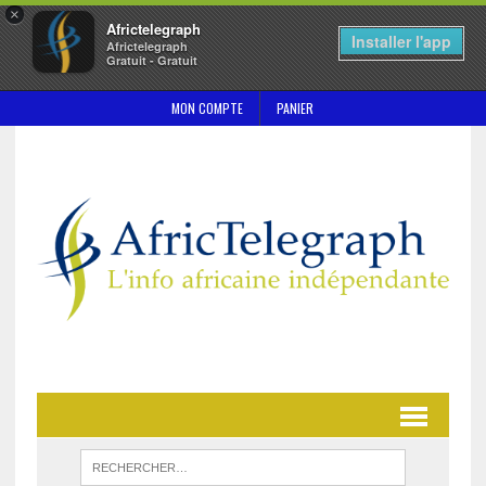
×
Africtelegraph
Installer l'app
Africtelegraph
Gratuit - Gratuit
MON COMPTE
PANIER