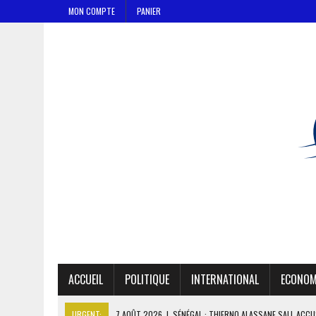
MON COMPTE
PANIER
ACCUEIL
POLITIQUE
INTERNATIONAL
ECONOM
URGENT:
7 AOÛT 2026
|
SÉNÉGAL : THIERNO ALASSANE SALL ACCU