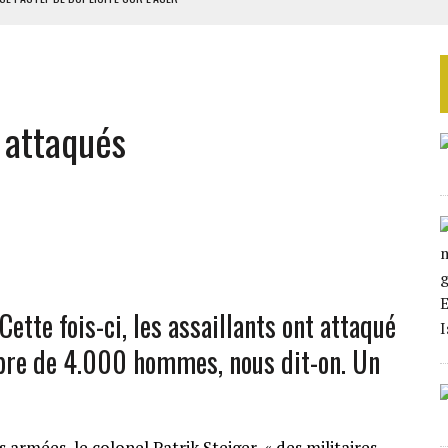
RIEN DE DÉVELOPPEMENT
 DU PROJET SÉNÉGALO-MAURITANIEN
 LA GRANDE CÔTE D’IVOIRE
s attaqués
OUR L’INDÉPENDANCE
Cette fois-ci, les assaillants ont attaqué
ombre de 4.000 hommes, nous dit-on. Un
 armées, le colonel Patrik Steiger, « des militaires