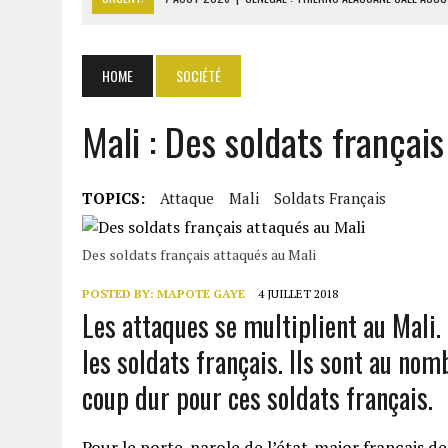
7 AOÛT 2026
|
LE PREMIER MINISTRE GUINÉEN SALUE LE MODÈLE IVOI
7 AOÛT 2026
|
GAZ GTA : KOSMOS ENERGY ACTUALISE L’AVANCEMENT
HOME
SOCIÉTÉ
7 AOÛT 2026
|
OUATTARA APPELLE À L’UNION NATIONALE POUR BÂTIR
Mali : Des soldats françai
7 AOÛT 2026
|
CÔTE D’IVOIRE : OUATTARA GRACIE 4 661 DÉTENUS P
TOPICS:
Attaque
Mali
Soldats Français
Des soldats français attaqués au Mali
POSTED BY:
MAPOTE GAYE
4 JUILLET 2018
Les attaques se multiplient au Mali. 
les soldats français. Ils sont au n
coup dur pour ces soldats français.
Pour le porte-parole de l’état-major français des