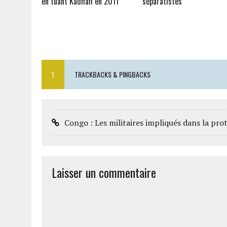
en tuant Kadhafi en 2011”
séparatistes
1
TRACKBACKS & PINGBACKS
Congo : Les militaires impliqués dans la pr
Laisser un commentaire