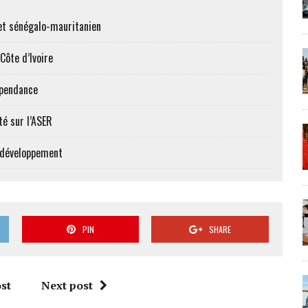
et sénégalo-mauritanien
Côte d’Ivoire
épendance
té sur l’ASER
e développement
PIN
SHARE
st
Next post