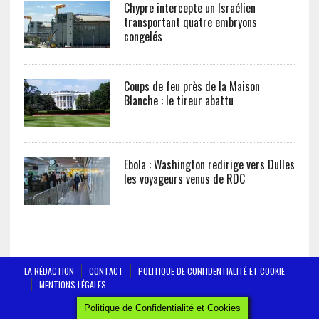
Chypre intercepte un Israélien
transportant quatre embryons
congelés
Coups de feu près de la Maison
Blanche : le tireur abattu
Ebola : Washington redirige vers Dulles
les voyageurs venus de RDC
LA RÉDACTION
CONTACT
POLITIQUE DE CONFIDENTIALITÉ ET COOKIE
MENTIONS LÉGALES
AFRICTELEGRAPH - ALL RIGHTS RESERVED 2019
Politique de Confidentialité et Cookies