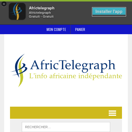
×
Africtelegraph
Installer l'app
Africtelegraph
Gratuit - Gratuit
MON COMPTE
PANIER