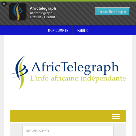
×
Africtelegraph
Installer l'app
Africtelegraph
Gratuit - Gratuit
MON COMPTE
PANIER