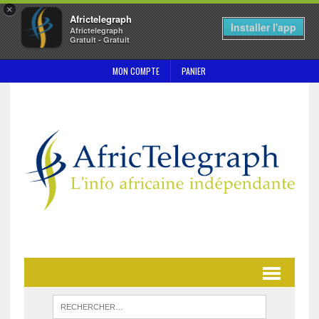
×
Africtelegraph
Installer l'app
Africtelegraph
Gratuit - Gratuit
MON COMPTE
PANIER