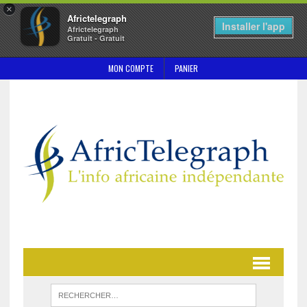
×
Africtelegraph
Installer l'app
Africtelegraph
Gratuit - Gratuit
MON COMPTE
PANIER