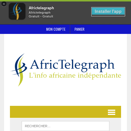
×
Africtelegraph
Installer l'app
Africtelegraph
Gratuit - Gratuit
MON COMPTE
PANIER