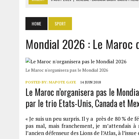
5 AOÛT 2026
|
LA CÔTE D’IVOIRE IMPOSE LE PAQUET NEUTRE POUR L
5 AOÛT 2026
|
TRUMP MENACE L’IRAN D’UNE FRAPPE SI ORMUZ REST
HOME
SPORT
5 AOÛT 2026
|
TÉHÉRAN ET MASCATE NÉGOCIENT DES COULOIRS SÛR
Mondial 2026 : Le Maroc 
5 AOÛT 2026
|
RDC : JUSQU’À 5000 TONNES D’URANIUM EXPORTÉES V
Le Maroc n'organisera pas le Mondial 2026
POSTED BY:
MAPOTE GAYE
14 JUIN 2018
Le Maroc n’organisera pas le Mondi
par le trio Etats-Unis, Canada et Mex
« Je suis un peu surpris. Il y a près de 80 % de 
pas mal, mais franchement, je m’attendais 
l’ancien défenseur des Lions de l’Atlas, à l’issu