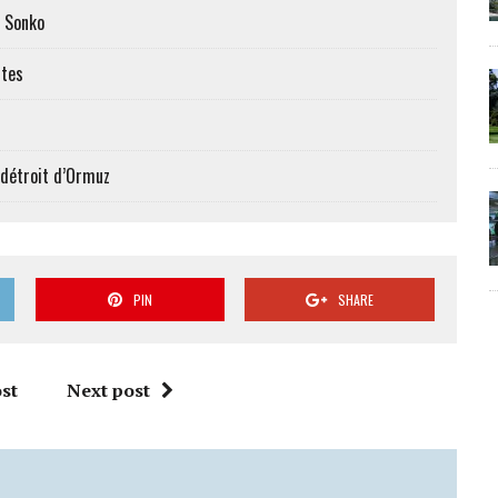
c Sonko
ttes
 détroit d’Ormuz
PIN
SHARE
st
Next post