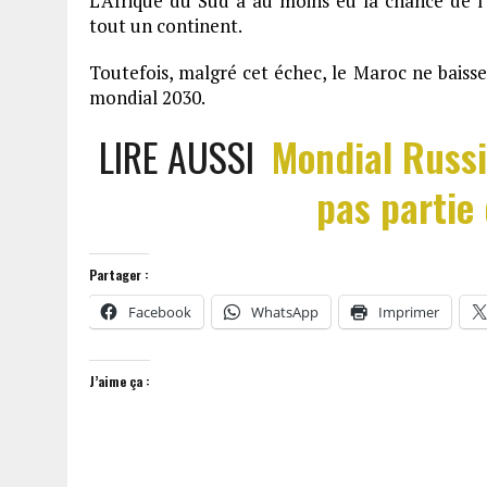
L’Afrique du Sud a au moins eu la chance de l’o
tout un continent.
Toutefois, malgré cet échec, le Maroc ne baisse 
mondial 2030.
LIRE AUSSI
Mondial Russi
pas partie
Partager :
Facebook
WhatsApp
Imprimer
J’aime ça :