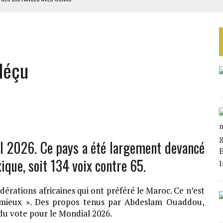
ES CIGARETTES
E FERMÉ
S DANS LE DÉTROIT D’ORMUZ
déçu
ERS LA CHINE EN 20 ANS
al 2026. Ce pays a été largement devancé
ique, soit 134 voix contre 65.
fédérations africaines qui ont préféré le Maroc. Ce n’est
à mieux ». Des propos tenus par Abdeslam Ouaddou,
e du vote pour le Mondial 2026.