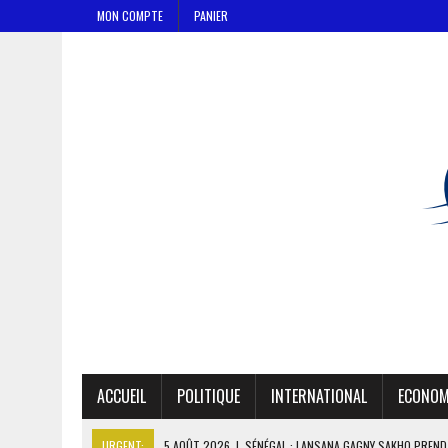
MON COMPTE
PANIER
ACCUEIL
POLITIQUE
INTERNATIONAL
ECONOM
URGENT:
5 AOÛT 2026
|
SÉNÉGAL : LANSANA GAGNY SAKHO PREND