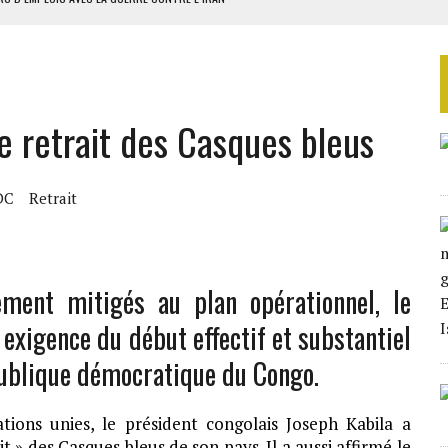
 BUDGÉTAIRES
SSEMBLÉE EN 2026
ILLAGES S’OUVRE TIMIDEMENT
e retrait des Casques bleus
NS CONTRE LA RUSSIE
DC
Retrait
ement mitigés au plan opérationnel, le
exigence du début effectif et substantiel
publique démocratique du Congo.
ions unies, le président congolais Joseph Kabila a
it » des Casques bleus de son pays. Il a aussi affirmé le