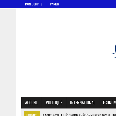
MON COMPTE
PANIER
ACCUEIL
POLITIQUE
INTERNATIONAL
ECONOM
URGENT:
8 AOÛT 2026
|
L’ÉCONOMIE AMÉRICAINE PERD DES MILLI