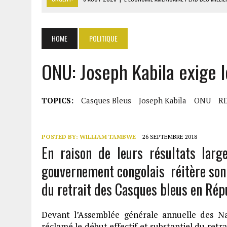
8 AOÛT 2026
|
L’UNIVERSITÉ LIBANAISE FRAGILISÉE PAR LES COUPES
8 AOÛT 2026
|
TALLA SYLLA APPELLE DIOMAYE FAYE À DISSOUDRE L’A
HOME
POLITIQUE
8 AOÛT 2026
|
LIBAN-SUD : LE CHANTIER DE RECONSTRUCTION DES V
ONU: Joseph Kabila exige l
8 AOÛT 2026
|
LE SÉNAT AMÉRICAIN ADOPTE UN PROJET DE SANCTIO
TOPICS:
Casques Bleus
Joseph Kabila
ONU
R
POSTED BY:
WILLIAM TAMBWE
26 SEPTEMBRE 2018
En raison de leurs résultats larg
gouvernement congolais réitère son 
du retrait des Casques bleus en Ré
Devant l’Assemblée générale annuelle des Nat
réclamé le début effectif et substantiel du retra