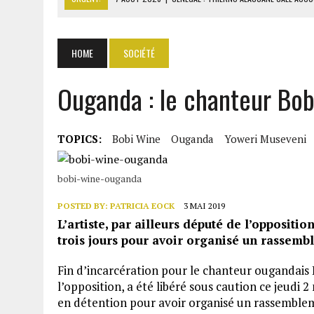
7 AOÛT 2026
|
LE PREMIER MINISTRE GUINÉEN SALUE LE MODÈLE IVOI
7 AOÛT 2026
|
GAZ GTA : KOSMOS ENERGY ACTUALISE L’AVANCEMENT
HOME
SOCIÉTÉ
7 AOÛT 2026
|
OUATTARA APPELLE À L’UNION NATIONALE POUR BÂTIR
Ouganda : le chanteur Bob
7 AOÛT 2026
|
CÔTE D’IVOIRE : OUATTARA GRACIE 4 661 DÉTENUS P
TOPICS:
Bobi Wine
Ouganda
Yoweri Museveni
bobi-wine-ouganda
POSTED BY:
PATRICIA EOCK
3 MAI 2019
L’artiste, par ailleurs député de l’opposition
trois jours pour avoir organisé un rassemb
Fin d’incarcération pour le chanteur ougandais B
l’opposition, a été libéré sous caution ce jeudi 2
en détention pour avoir organisé un rassemblem