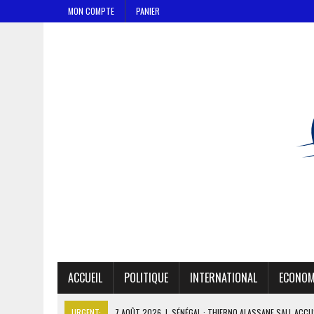
MON COMPTE
PANIER
ACCUEIL
POLITIQUE
INTERNATIONAL
ECONOM
URGENT:
7 AOÛT 2026
|
SÉNÉGAL : THIERNO ALASSANE SALL ACCU