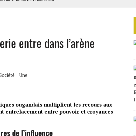
RIEN DE DÉVELOPPEMENT
 DU PROJET SÉNÉGALO-MAURITANIEN
 LA GRANDE CÔTE D’IVOIRE
erie entre dans l’arène
OUR L’INDÉPENDANCE
Société
Une
itiques ougandais multiplient les recours aux
ant entrelacement entre pouvoir et croyances
res de l’influence