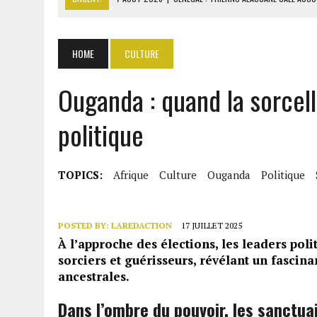
7 AOÛT 2026
|
LE PREMIER MINISTRE GUINÉEN SALUE LE MODÈLE IVOI
7 AOÛT 2026
|
GAZ GTA : KOSMOS ENERGY ACTUALISE L’AVANCEMENT
HOME
CULTURE
7 AOÛT 2026
|
OUATTARA APPELLE À L’UNION NATIONALE POUR BÂTIR
Ouganda : quand la sorcell
7 AOÛT 2026
|
CÔTE D’IVOIRE : OUATTARA GRACIE 4 661 DÉTENUS P
politique
TOPICS:
Afrique
Culture
Ouganda
Politique
POSTED BY:
LAREDACTION
17 JUILLET 2025
À l’approche des élections, les leaders pol
sorciers et guérisseurs, révélant un fascin
ancestrales.
Dans l’ombre du pouvoir, les sanctuai