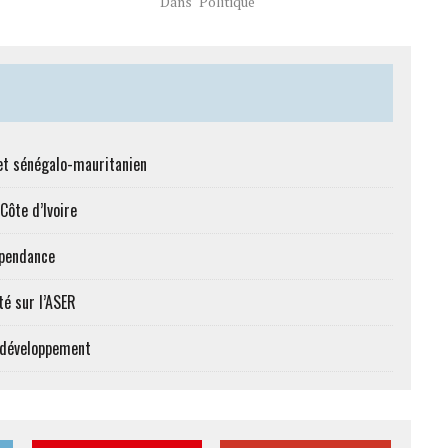
Dans "Politique"
et sénégalo-mauritanien
Côte d’Ivoire
épendance
té sur l’ASER
e développement