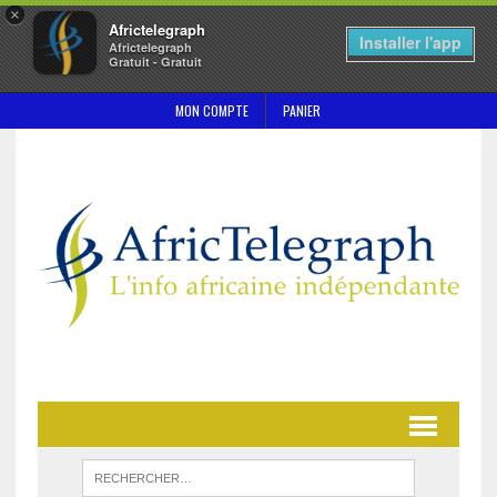
×
Africtelegraph
Installer l'app
Africtelegraph
Gratuit - Gratuit
MON COMPTE
PANIER