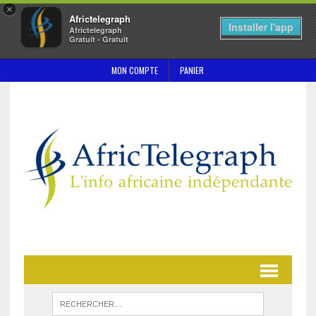
×
Africtelegraph
Installer l'app
Africtelegraph
Gratuit - Gratuit
MON COMPTE
PANIER