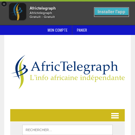
×
Africtelegraph
Installer l'app
Africtelegraph
Gratuit - Gratuit
MON COMPTE
PANIER