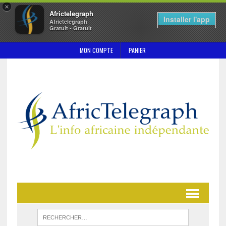
×
Africtelegraph
Installer l'app
Africtelegraph
Gratuit - Gratuit
MON COMPTE
PANIER