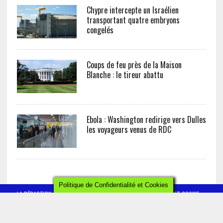
Chypre intercepte un Israélien
transportant quatre embryons
congelés
Coups de feu près de la Maison
Blanche : le tireur abattu
Ebola : Washington redirige vers Dulles
les voyageurs venus de RDC
Politique de Confidentialité et Cookies
LA RÉDACTION
CONTACT
POLITIQUE DE CONFIDENTIALITÉ ET COOKIE
MENTIONS LÉGALES
AFRICTELEGRAPH - ALL RIGHTS RESERVED 2019