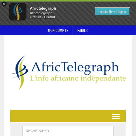
×
Africtelegraph
Installer l'app
Africtelegraph
Gratuit - Gratuit
MON COMPTE
PANIER