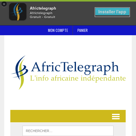
×
Africtelegraph
Installer l'app
Africtelegraph
Gratuit - Gratuit
MON COMPTE
PANIER