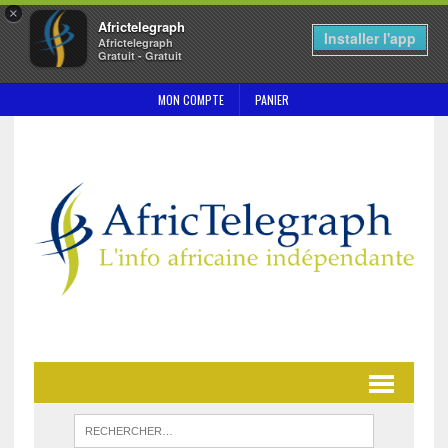
×
Africtelegraph
Installer l'app
Africtelegraph
Gratuit - Gratuit
MON COMPTE
PANIER