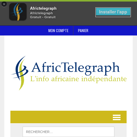
×
Africtelegraph
Installer l'app
Africtelegraph
Gratuit - Gratuit
MON COMPTE
PANIER