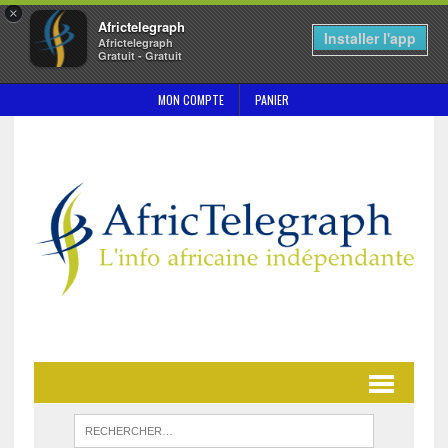
×
Africtelegraph
Installer l'app
Africtelegraph
Gratuit - Gratuit
MON COMPTE
PANIER