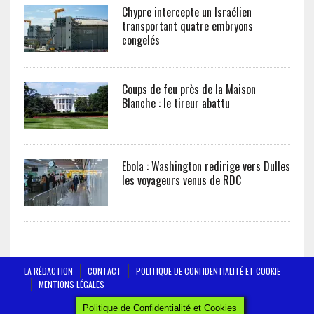
Chypre intercepte un Israélien
transportant quatre embryons
congelés
Coups de feu près de la Maison
Blanche : le tireur abattu
Ebola : Washington redirige vers Dulles
les voyageurs venus de RDC
LA RÉDACTION
CONTACT
POLITIQUE DE CONFIDENTIALITÉ ET COOKIE
MENTIONS LÉGALES
AFRICTELEGRAPH - ALL RIGHTS RESERVED 2019
Politique de Confidentialité et Cookies