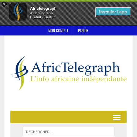
×
Africtelegraph
Installer l'app
Africtelegraph
Gratuit - Gratuit
MON COMPTE
PANIER