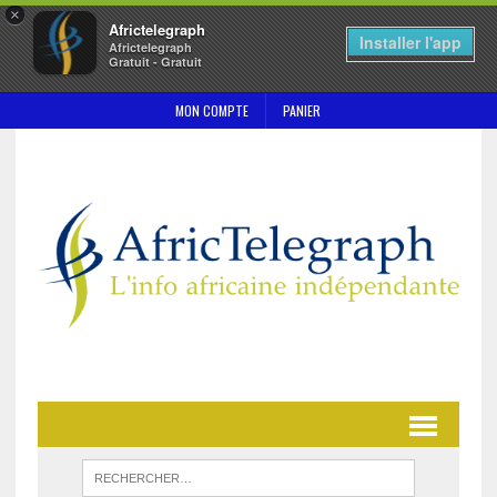
×
Africtelegraph
Installer l'app
Africtelegraph
Gratuit - Gratuit
MON COMPTE
PANIER