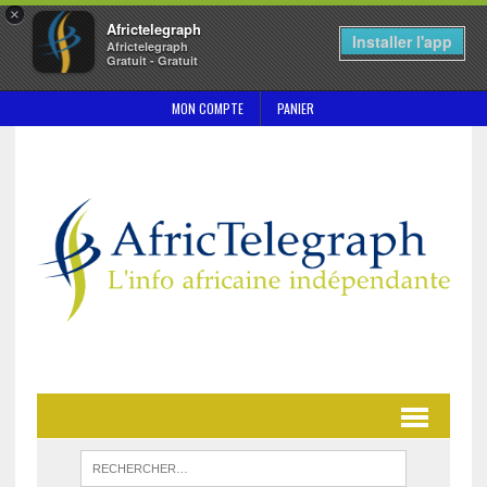
×
Africtelegraph
Installer l'app
Africtelegraph
Gratuit - Gratuit
MON COMPTE
PANIER