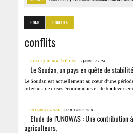
8 AOÛT 2026
|
L’UNIVERSITÉ LIBANAISE FRAGILISÉE PAR LES COUPES
8 AOÛT 2026
|
TALLA SYLLA APPELLE DIOMAYE FAYE À DISSOUDRE L’A
HOME
CONFLITS
8 AOÛT 2026
|
LIBAN-SUD : LE CHANTIER DE RECONSTRUCTION DES V
conflits
8 AOÛT 2026
|
LE SÉNAT AMÉRICAIN ADOPTE UN PROJET DE SANCTIO
POLITIQUE
,
SOCIÉTÉ
,
UNE
5 JANVIER 2024
Le Soudan, un pays en quête de stabilit
Le Soudan est actuellement au cœur d’une période c
internes, de crises économiques et de bouleverse
INTERNATIONAL
14 OCTOBRE 2018
Etude de l’UNOWAS : Une contribution à 
agriculteurs,