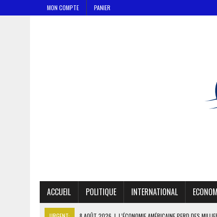
MON COMPTE
PANIER
ACCUEIL
POLITIQUE
INTERNATIONAL
ECONOM
URGENT:
8 AOÛT 2026
|
L’ÉCONOMIE AMÉRICAINE PERD DES MILLI