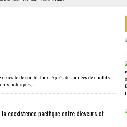
 BUDGÉTAIRES
SSEMBLÉE EN 2026
ILLAGES S’OUVRE TIMIDEMENT
NS CONTRE LA RUSSIE
é
ruciale de son histoire. Après des années de conflits
ments politiques,…
la coexistence pacifique entre éleveurs et