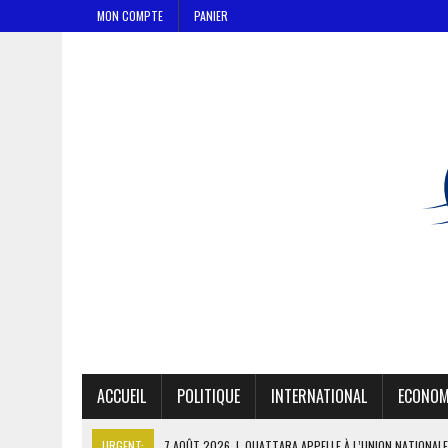
MON COMPTE
PANIER
ACCUEIL
POLITIQUE
INTERNATIONAL
ECONOM
URGENT:
7 AOÛT 2026
|
OUATTARA APPELLE À L’UNION NATIONALE