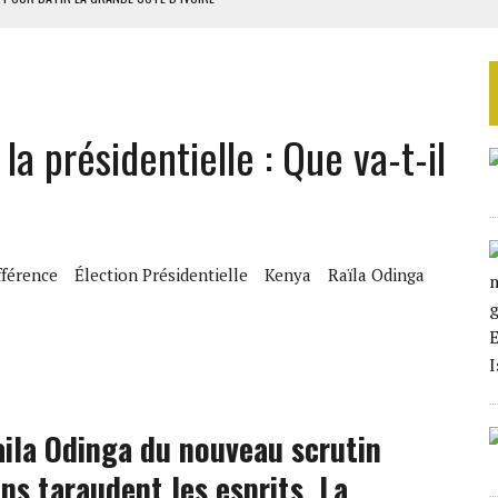
OUR L’INDÉPENDANCE
E DUPLICITÉ SUR L’ASER
RIEN DE DÉVELOPPEMENT
la présidentielle : Que va-t-il
 DU PROJET SÉNÉGALO-MAURITANIEN
fférence
Élection Présidentielle
Kenya
Raïla Odinga
aila Odinga du nouveau scrutin
ns taraudent les esprits. La