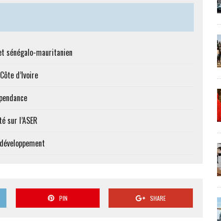
et sénégalo-mauritanien
Côte d’Ivoire
épendance
té sur l’ASER
e développement
PIN
SHARE