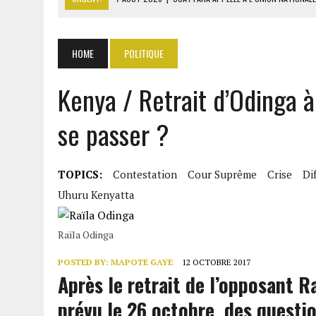
7 AOÛT 2026
|
CÔTE D’IVOIRE : OUATTARA GRACIE 4 661 DÉTENUS P
7 AOÛT 2026
|
SÉNÉGAL : THIERNO ALASSANE SALL ACCUSE PASTEF D
HOME
POLITIQUE
7 AOÛT 2026
|
LE PREMIER MINISTRE GUINÉEN SALUE LE MODÈLE IVOI
Kenya / Retrait d’Odinga à 
7 AOÛT 2026
|
GAZ GTA : KOSMOS ENERGY ACTUALISE L’AVANCEMENT
se passer ?
TOPICS:
Contestation
Cour Suprême
Crise
Di
Uhuru Kenyatta
Raïla Odinga
POSTED BY:
MAPOTE GAYE
12 OCTOBRE 2017
Après le retrait de l’opposant R
prévu le 26 octobre, des questio