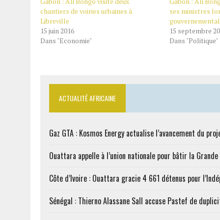
Gabon : Ali Bongo visite deux
Gabon : Ali Bon
chantiers de voiries urbaines à
ses ministres lo
Libreville
gouvernemental
15 juin 2016
15 septembre 2
Dans "Economie"
Dans "Politique"
ACTUALITÉ AFRICAINE
Gaz GTA : Kosmos Energy actualise l’avancement du proj
Ouattara appelle à l’union nationale pour bâtir la Grande 
Côte d’Ivoire : Ouattara gracie 4 661 détenus pour l’Ind
Sénégal : Thierno Alassane Sall accuse Pastef de duplici