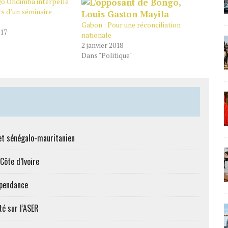
go Ondimba interpelle
rs d’un séminaire
Gabon : Pour une réconciliation
017
nationale
2 janvier 2018
Dans "Politique"
et sénégalo-mauritanien
Côte d’Ivoire
épendance
té sur l’ASER