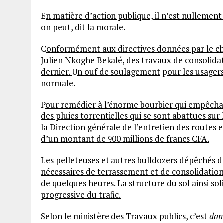
E
n matière d’action publique, il n’est nullement
on peut
, dit
la morale
.
C
onformément aux directives données par le che
Julien Nkoghe Bekalé, des travaux de consolidat
dernier.
U
n ouf de soulagement
p
our les usagers
normale.
P
our remédier à l’énorme bourbier qui empêchait 
des pluies torrentielles qui se sont abattues su
la Direction générale de l’entretien des route
d’un montant de 900 millions de francs CFA.
L
es pelleteuses et autres bulldozers dépêchés d
nécessaires de terrassement et de consolidatio
de quelques heures. La structure du sol ainsi soli
progressive du trafic.
Selon
le ministère des Travaux publics
, c’est
dan