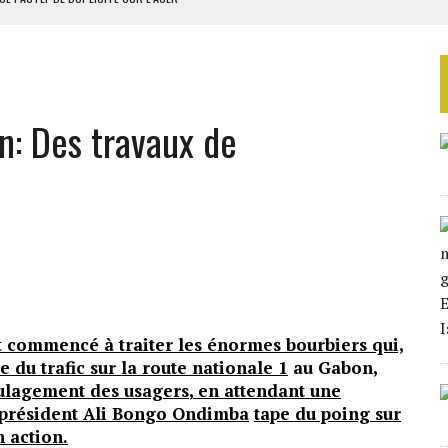
RIEN DE DÉVELOPPEMENT
 DU PROJET SÉNÉGALO-MAURITANIEN
 LA GRANDE CÔTE D’IVOIRE
n: Des travaux de
OUR L’INDÉPENDANCE
t commencé à traiter les énormes bourbiers qui,
e du trafic sur la route nationale 1
au Gabon
,
soulagement des usagers
,
en attendant une
le président Ali Bongo Ondimba
tape du poing sur
n action.