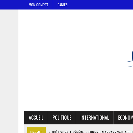
MON COMPTE
PANIER
ACCUEIL
POLITIQUE
INTERNATIONAL
ECONOM
URGENT:
7 AOÛT 2026
|
SÉNÉGAL : THIERNO ALASSANE SALL ACCU