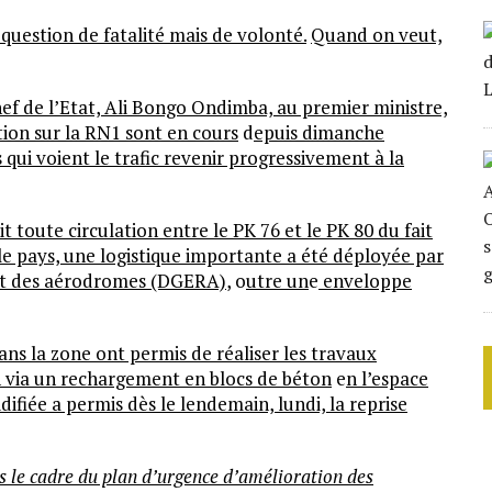
 question de fatalité mais de volonté.
Quand on veut,
f de l’Etat, Ali Bongo Ondimba, au premier ministre,
ion sur la RN1 sont en cours
d
epuis dimanche
 qui voient le trafic revenir progressivement à la
toute circulation entre le PK 76 et le PK 80 du fait
r le pays, une logistique importante a été déployée par
s et des aérodromes (DGERA)
, o
utre un
e
enveloppe
ans la zone ont permis de réaliser les travaux
n via un rechargement en blocs de béton
e
n l’espace
difiée a permis dès le lendemain, lundi, la reprise
s le cadre du plan d’urgence d’amélioration des