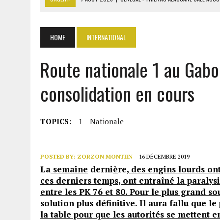
7 AOÛT 2026
|
LE PREMIER MINISTRE GUINÉEN SALUE LE MODÈLE IVOI
7 AOÛT 2026
|
GAZ GTA : KOSMOS ENERGY ACTUALISE L’AVANCEMENT
HOME
INTERNATIONAL
7 AOÛT 2026
|
OUATTARA APPELLE À L’UNION NATIONALE POUR BÂTIR
Route nationale 1 au Gabo
7 AOÛT 2026
|
CÔTE D’IVOIRE : OUATTARA GRACIE 4 661 DÉTENUS P
consolidation en cours
TOPICS:
1
Nationale
POSTED BY:
ZORZON MONTIIN
16 DÉCEMBRE 2019
La
semaine
derni
è
re
, des engins lourds on
ces derniers temps, ont entraîné la paralysi
entre les PK 76 et 80. Pour le plus grand 
solution plus définitive. Il aura fallu que 
la table pour que les autorités se mettent e