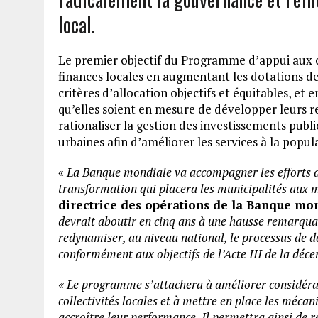
local.
Le premier objectif du Programme d’appui aux 
finances locales en augmentant les dotations de 
critères d’allocation objectifs et équitables, et 
qu’elles soient en mesure de développer leurs r
rationaliser la gestion des investissements publ
urbaines afin d’améliorer les services à la popul
«
La Banque mondiale va accompagner les efforts d
transformation qui placera les municipalités aux
directrice des opérations de la Banque mo
devrait aboutir en cinq ans à une hausse remarquab
redynamiser, au niveau national, le processus de d
conformément aux objectifs de l’Acte III de la décen
« Le programme s’attachera à améliorer considérab
collectivités locales et à mettre en place les méca
accroître leur performance. Il permettra ainsi de r