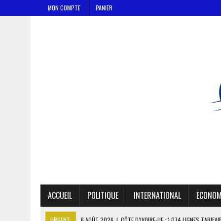
MON COMPTE
PANIER
ACCUEIL
POLITIQUE
INTERNATIONAL
ECONOM
URGENT:
6 AOÛT 2026
|
CÔTE D’IVOIRE-UE : 1 074 LIGNES TARIFA