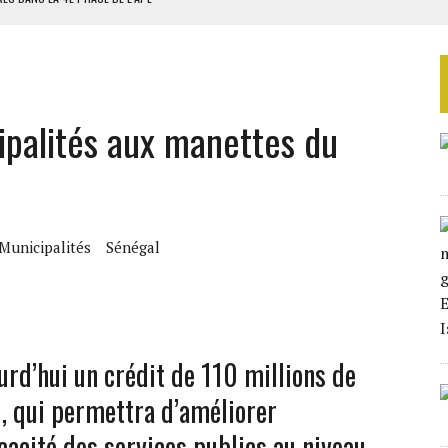
AU SÉNÉGAL
SUD DÉCROCHENT LEUR QUALIFICATION POUR LES QUARTS DE FINALE
LA FINALE AU MAROC
cipalités aux manettes du
SOUTENIR DIOMAYE FAYE
Municipalités
Sénégal
rd’hui un crédit de 110 millions de
l, qui permettra d’améliorer
cacité des services publics au niveau