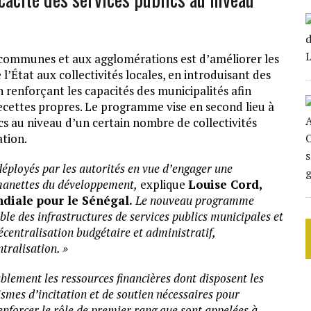
communes et aux agglomérations est d’améliorer les
l’État aux collectivités locales, en introduisant des
en renforçant les capacités des municipalités afin
ecettes propres. Le programme vise en second lieu à
ics au niveau d’un certain nombre de collectivités
ation.
éployés par les autorités en vue d’engager une
 manettes du développement,
explique
Louise Cord,
ndiale pour le Sénégal.
Le nouveau programme
le des infrastructures de services publics municipales et
écentralisation budgétaire et administratif,
tralisation. »
lement les ressources financières dont disposent les
nismes d’incitation et de soutien nécessaires pour
enforcer le rôle de premier rang que sont appelées à