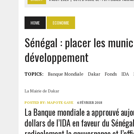
6 AOÛT 2026
|
LA BANQUE MONDIALE ACCORDE 340 MILLIARDS FCFA 
6 AOÛT 2026
|
CAN FÉMININE : LA CÔTE D’IVOIRE ET L’AFRIQUE DU 
HOME
ECONOMIE
6 AOÛT 2026
|
MONDIAL 2030 : INFANTINO ACCUSÉ D’AVOIR PROMIS 
Sénégal : placer les muni
6 AOÛT 2026
|
SÉNÉGAL : ABDOU KHADIR SOW QUITTE LE PRP POUR 
développement
TOPICS:
Banque Mondiale
Dakar
Fonds
IDA
La Mairie de Dakar
POSTED BY:
MAPOTE GAYE
6 FÉVRIER 2018
La Banque mondiale a approuvé aujou
dollars de l’IDA en faveur du Sénéga
radicalement la gouvernance et l’effi