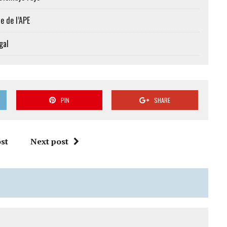
e de l’APE
gal
PIN
SHARE
st
Next post