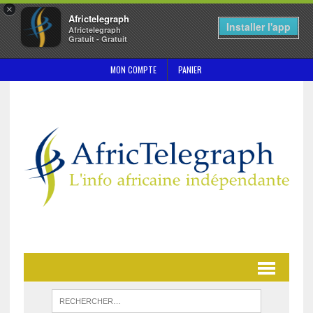
×
Africtelegraph
Installer l'app
Africtelegraph
Gratuit - Gratuit
MON COMPTE
PANIER