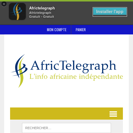
×
Africtelegraph
Installer l'app
Africtelegraph
Gratuit - Gratuit
MON COMPTE
PANIER