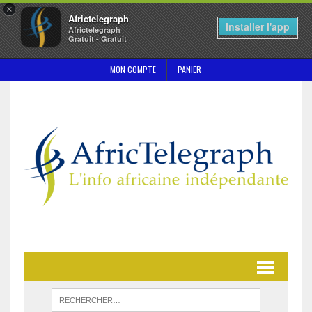
×
Africtelegraph
Installer l'app
Africtelegraph
Gratuit - Gratuit
MON COMPTE
PANIER