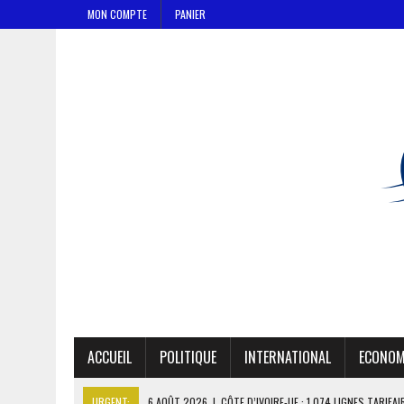
MON COMPTE
PANIER
ACCUEIL
POLITIQUE
INTERNATIONAL
ECONOM
URGENT:
6 AOÛT 2026
|
CÔTE D’IVOIRE-UE : 1 074 LIGNES TARIFA