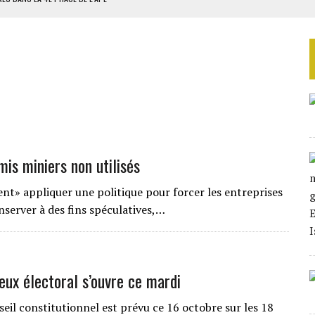
AU SÉNÉGAL
EURS D’ÉLECTRICITÉ SOLAIRE
BÉTAIL VIVANT EN 2028
SOUTENIR DIOMAYE FAYE
is miniers non utilisés
» appliquer une politique pour forcer les entreprises
onserver à des fins spéculatives,…
eux électoral s’ouvre ce mardi
eil constitutionnel est prévu ce 16 octobre sur les 18