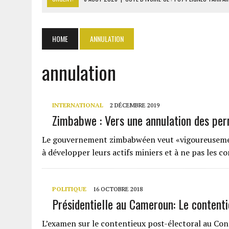
6 AOÛT 2026
|
LA BANQUE MONDIALE ACCORDE 340 MILLIARDS FCFA 
6 AOÛT 2026
|
RWANDA : LES MÉNAGES APPELÉS À DEVENIR PRODUCT
HOME
ANNULATION
6 AOÛT 2026
|
LE TCHAD PRÉVOIT D’ARRÊTER LES EXPORTATIONS DE 
annulation
6 AOÛT 2026
|
SÉNÉGAL : ABDOU KHADIR SOW QUITTE LE PRP POUR 
INTERNATIONAL
2 DÉCEMBRE 2019
Zimbabwe : Vers une annulation des perm
Le gouvernement zimbabwéen veut «vigoureusement
à développer leurs actifs miniers et à ne pas les c
POLITIQUE
16 OCTOBRE 2018
Présidentielle au Cameroun: Le contenti
L’examen sur le contentieux post-électoral au Cons