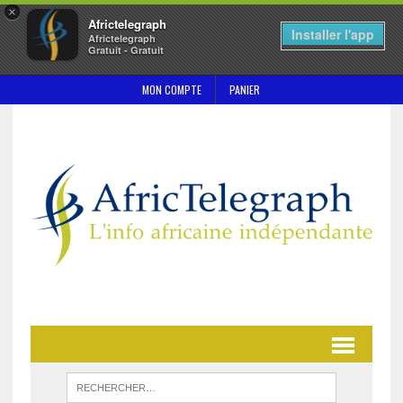
×
Africtelegraph
Installer l'app
Africtelegraph
Gratuit - Gratuit
MON COMPTE
PANIER