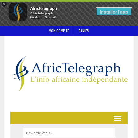
×
Africtelegraph
Installer l'app
Africtelegraph
Gratuit - Gratuit
MON COMPTE
PANIER