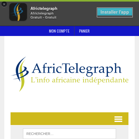
×
Africtelegraph
Installer l'app
Africtelegraph
Gratuit - Gratuit
MON COMPTE
PANIER