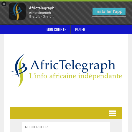
×
Africtelegraph
Installer l'app
Africtelegraph
Gratuit - Gratuit
MON COMPTE
PANIER