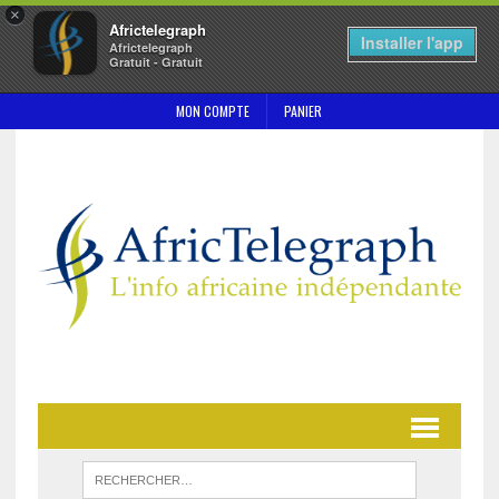
×
Africtelegraph
Installer l'app
Africtelegraph
Gratuit - Gratuit
MON COMPTE
PANIER