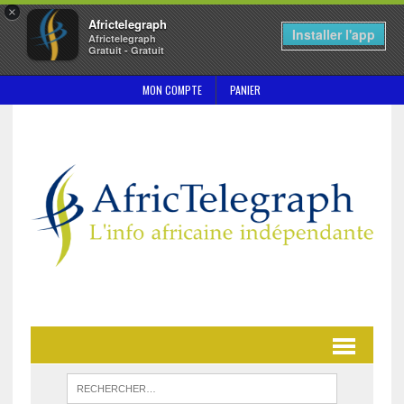
×
Africtelegraph
Installer l'app
Africtelegraph
Gratuit - Gratuit
MON COMPTE
PANIER