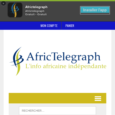
×
Africtelegraph
Installer l'app
Africtelegraph
Gratuit - Gratuit
MON COMPTE
PANIER