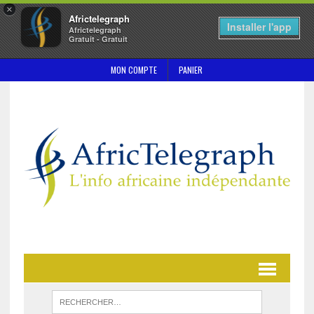
×
Africtelegraph
Installer l'app
Africtelegraph
Gratuit - Gratuit
MON COMPTE
PANIER