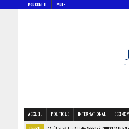
MON COMPTE
PANIER
ACCUEIL
POLITIQUE
INTERNATIONAL
ECONOM
URGENT:
7 AOÛT 2026
|
OUATTARA APPELLE À L’UNION NATIONALE