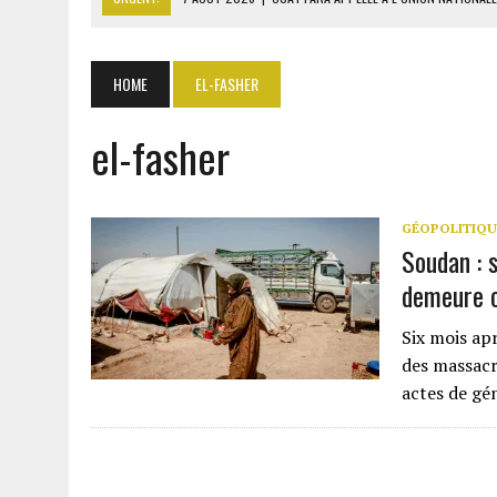
7 AOÛT 2026
|
CÔTE D’IVOIRE : OUATTARA GRACIE 4 661 DÉTENUS P
7 AOÛT 2026
|
SÉNÉGAL : THIERNO ALASSANE SALL ACCUSE PASTEF D
HOME
EL-FASHER
7 AOÛT 2026
|
LE PREMIER MINISTRE GUINÉEN SALUE LE MODÈLE IVOI
el-fasher
7 AOÛT 2026
|
GAZ GTA : KOSMOS ENERGY ACTUALISE L’AVANCEMENT
GÉOPOLITIQU
Soudan : s
demeure 
Six mois apr
des massacr
actes de gé