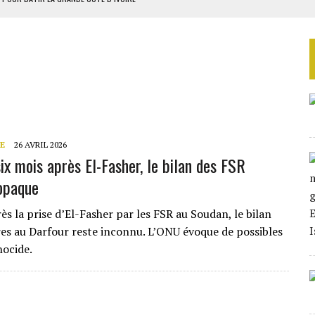
OUR L’INDÉPENDANCE
E DUPLICITÉ SUR L’ASER
RIEN DE DÉVELOPPEMENT
 DU PROJET SÉNÉGALO-MAURITANIEN
E
26 AVRIL 2026
ix mois après El-Fasher, le bilan des FSR
opaque
ès la prise d’El-Fasher par les FSR au Soudan, le bilan
es au Darfour reste inconnu. L’ONU évoque de possibles
nocide.