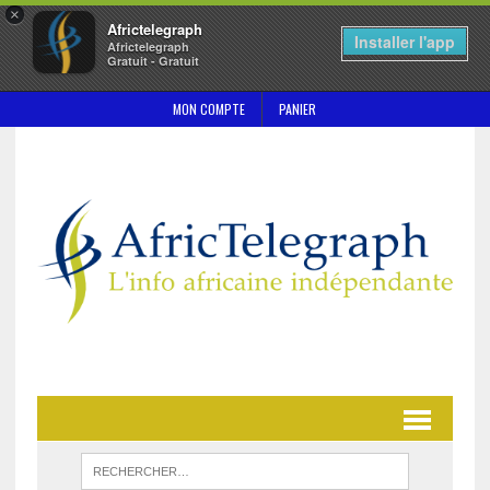
×
Africtelegraph
Installer l'app
Africtelegraph
Gratuit - Gratuit
MON COMPTE
PANIER