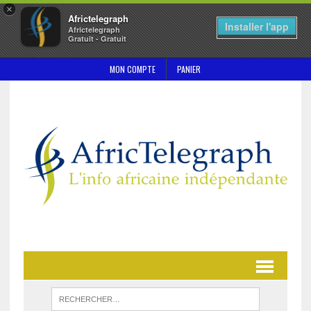
×
Africtelegraph
Installer l'app
Africtelegraph
Gratuit - Gratuit
MON COMPTE
PANIER