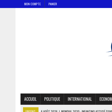
MON COMPTE
PANIER
ACCUEIL
POLITIQUE
INTERNATIONAL
ECONOM
URGENT:
6 AOÛT 2026
|
MONDIAL 2030 : INFANTINO ACCUSÉ D’AV