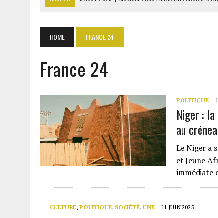
6 AOÛT 2026
|
SÉNÉGAL : ABDOU KHADIR SOW QUITTE LE PRP POUR 
6 AOÛT 2026
|
CÔTE D’IVOIRE-UE : 1 074 LIGNES TARIFAIRES DANS LA
HOME
FRANCE 24
6 AOÛT 2026
|
LA BANQUE MONDIALE ACCORDE 340 MILLIARDS FCFA 
France 24
6 AOÛT 2026
|
CAN FÉMININE : LA CÔTE D’IVOIRE ET L’AFRIQUE DU 
POLITIQUE
1
Niger : l
au crénea
Le Niger a 
et Jeune Af
immédiate d
CULTURE
,
POLITIQUE
,
SOCIÉTÉ
,
UNE
21 JUIN 2025