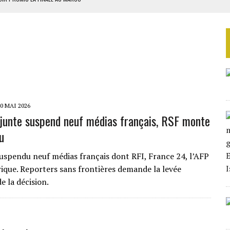
SOUTENIR DIOMAYE FAYE
 4E PHASE DE L’APE
AU SÉNÉGAL
SUD DÉCROCHENT LEUR QUALIFICATION POUR LES QUARTS DE FINALE
0 MAI 2026
a junte suspend neuf médias français, RSF monte
u
suspendu neuf médias français dont RFI, France 24, l’AFP
rique. Reporters sans frontières demande la levée
e la décision.