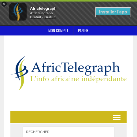
×
Africtelegraph
Installer l'app
Africtelegraph
Gratuit - Gratuit
MON COMPTE
PANIER